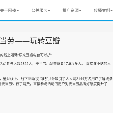
关于网盛
公关服务
推广资源
传播案例
当劳——玩转豆瓣
起的线上活动“原来豆瓣电台可以折”
活动参与人数5825人，麦当劳小站来访者17.6万多人。 喜欢该小站的人
由，通过线上、线下互动“见面吧”共计吸引了人人网2144万名用户了解或参
者到麦当劳进行了消费，直接参与活动的用户对麦当劳品牌好感度提升了